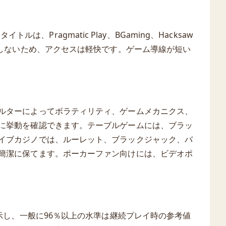
、Pragmatic Play、BGaming、Hacksaw
としないため、アクセスは軽快です。ゲーム導線が短い
ルターによってボラティリティ、ゲームメカニクス、
に挙動を確認できます。テーブルゲームには、ブラッ
イブカジノでは、ルーレット、ブラックジャック、バ
簡潔に保てます。ポーカーファン向けには、ビデオポ
示し、一般に96％以上の水準は継続プレイ時の参考値