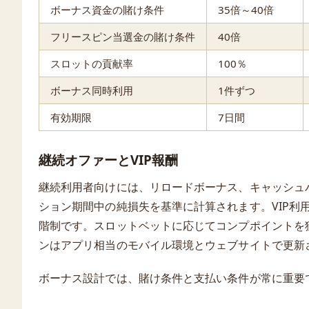
ボーナス資金の賭け条件
35倍～40倍
フリースピン当選金の賭け条件
40倍
スロットの貢献率
100％
ボーナス同時利用
1件ずつ
有効期限
7日間
継続オファーとVIP報酬
継続利用者向けには、リロードボーナス、キャッシュ
ション期間中の純損失を基準に計算されます。VIP利
階制です。スロットベットに応じてコンプポイントを
ンはアプリ相当のモバイル環境とウェブサイトで更新
ボーナス設計では、賭け条件と支払い条件が常に重要