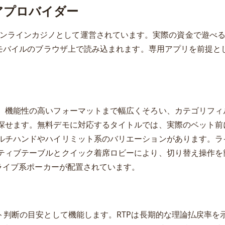
アプロバイダー
えるオンラインカジノとして運営されています。実際の資金で遊べるタイトルは
とモバイルのブラウザ上で読み込まれます。専用アプリを前提
、機能性の高いフォーマットまで幅広くそろい、カテゴリフィ
探せます。無料デモに対応するタイトルでは、実際のベット前
ルチハンドやハイリミット系のバリエーションがあります。ラ
ティブテーブルとクイック着席ロビーにより、切り替え操作を
kerなどのライブ系ポーカーが配置されています。
ト判断の目安として機能します。RTPは長期的な理論払戻率を