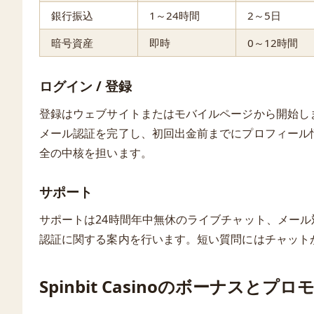
銀行振込
1～24時間
2～5日
暗号資産
即時
0～12時間
ログイン / 登録
登録はウェブサイトまたはモバイルページから開始し
メール認証を完了し、初回出金前までにプロフィール情
全の中核を担います。
サポート
サポートは24時間年中無休のライブチャット、メー
認証に関する案内を行います。短い質問にはチャット
Spinbit Casinoのボーナスとプ