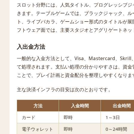
スロット分野には、人気タイトル、プログレッシブジャッ
きます。テーブルゲームでは、ブラックジャック、ル
ト、ライブバカラ、ゲームショー形式のタイトルが展
フトウェア面では、主要スタジオとアグリゲートネッ
入出金方法
一般的な入金方法として、Visa、Mastercard、Sk
て処理されます。支払い処理の分かりやすさは、資金
ことで、プレイ計画と資金配分を整理しやすくなりま
主な決済インフラの目安は次のとおりです。
方法
入金時間
出金時間
カード
即時
1～3日
電子ウォレット
即時
0～24時間