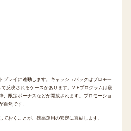
トプレイに連動します。キャッシュバックはプロモー
て反映されるケースがあります。VIPプログラムは段
枠、限定ボーナスなどが開放されます。プロモーショ
が自然です。
しておくことが、残高運用の安定に直結します。