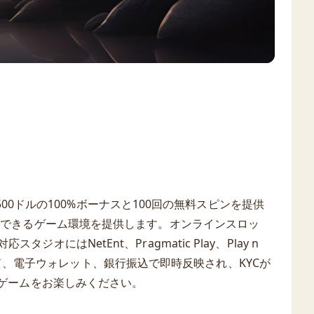
00ドルの100%ボーナスと100回の無料スピンを提供
頼できるゲーム環境を提供します。オンラインスロッ
etEnt、Pragmatic Play、Play n
カード、電子ウォレット、銀行振込で即時反映され、KYCが
てゲームをお楽しみください。