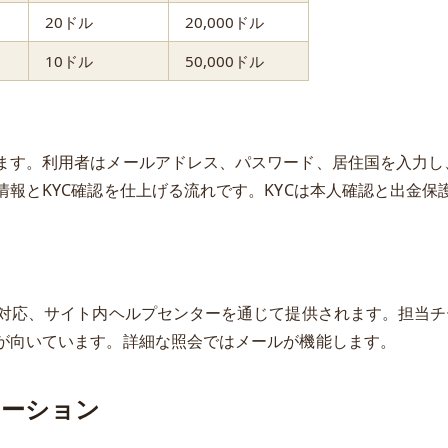
20ドル
20,000ドル
10ドル
50,000ドル
ます。利用者はメールアドレス、パスワード、居住国を入力し
報とKYC確認を仕上げる流れです。KYCは本人確認と出金保
ル対応、サイト内ヘルプセンターを通じて提供されます。担当
が向いています。詳細な照会ではメールが機能します。
ロモーション