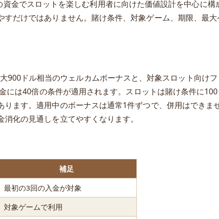
ンは、実際の資金でスロットを楽しむ利用者に向けた価値設計を中心
やすだけではありません。賭け条件、対象ゲーム、期限、最大
じて合計最大900ドル相当のウェルカムボーナスと、対象スロット
選金には40倍の条件が適用されます。スロットは賭け条件に1
あります。適用中のボーナスは通常1件ずつで、併用はできま
金消化の見通しを立てやすくなります。
補足
最初の3回の入金が対象
対象ゲームで利用